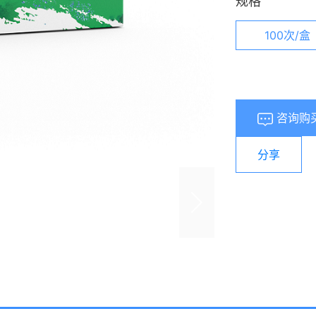
规格
100次/盒
咨询购
分享