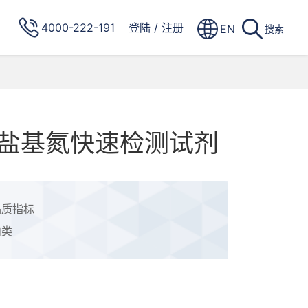
4000-222-191
登陆
/
注册
EN
搜索
盐基氮快速检测试剂
品质指标
肉类