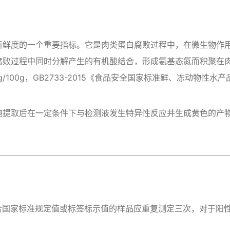
新鲜度的一个重要指标。它是肉类蛋白腐败过程中，在微生物作
过程中同时分解产生的有机酸结合，形成氨基态氮而积聚在肉制品
/100g，GB2733-2015《食品安全国家标准鲜、冻动物性水产
泡提取后在一定条件下与检测液发生特异性反应并生成黄色的产
符合国家标准规定值或标签标示值的样品应重复测定三次，对于阳