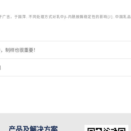
于国萍. 不同处理方式对乳中β-内酰胺酶稳定性的影响[J]. 中国乳品工业1001-
中，制样也很重要！
】
产品及解决方案