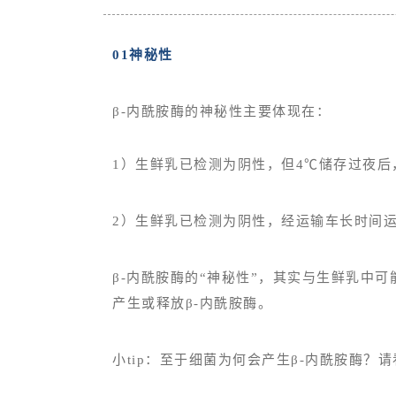
01神秘性
β-内酰胺酶的神秘性主要体现在：
1）生鲜乳已检测为阴性，但4℃储存过夜后
2）生鲜乳已检测为阴性，经运输车长时间
β-内酰胺酶的“神秘性”，其实与生鲜乳中
产生或释放β-内酰胺酶。
小tip：至于细菌为何会产生β-内酰胺酶？