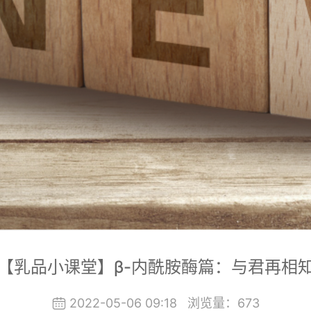
【乳品小课堂】β-内酰胺酶篇：与君再相
2022-05-06 09:18
浏览量：
673