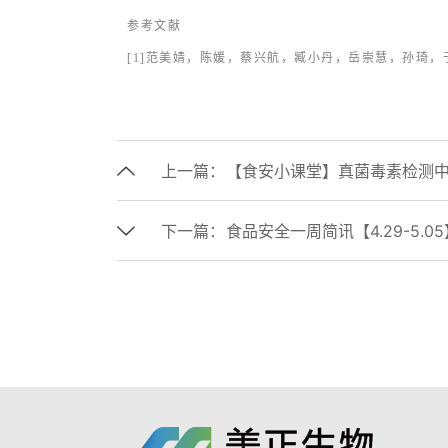
参考文献
[1]范美婧，陈媛，蔡兴航，臧小丹，岳崇慧，孙琦，于广吉，
上一篇：
【食安小课堂】真菌毒素检测
下一篇：
食品安全一周简讯【4.29-5.05