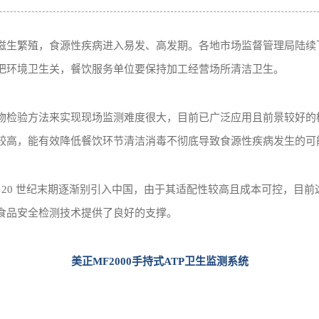
滋生繁殖，食源性疾病进入易发、高发期。各地市场监督管理局陆续
把环境卫生关，餐饮服务单位要保持加工经营场所清洁卫生。
检验方法来实现现场监测难度很大，目前已广泛应用且前景较好的检
较高，能有效降低餐饮环节清洁消毒不彻底导致食源性疾病发生的可
期，20 世纪末期逐渐别引入中国，由于其适配性较高且成本可控，目
食品安全检测技术提供了良好的支撑。
美正MF2000手持式ATP卫生监测系统