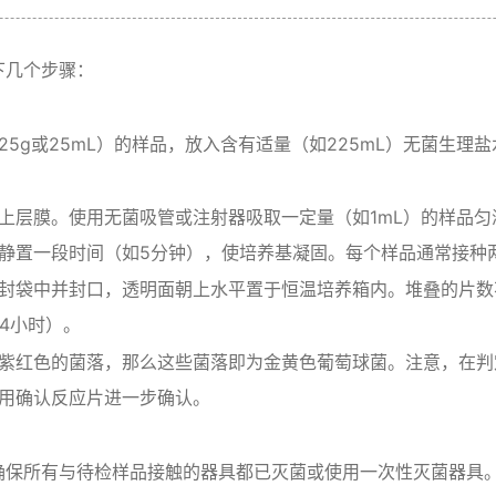
下几个步骤：
5g或25mL）的样品，放入含有适量（如225mL）无菌生理
上层膜。使用无菌吸管或注射器吸取一定量（如1mL）的样品
静置一段时间（如5分钟），使培养基凝固。每个样品通常接种
封袋中并封口，透明面朝上水平置于恒温培养箱内。堆叠的片数
24小时）。
紫红色的菌落，那么这些菌落即为金黄色葡萄球菌。注意，在判
用确认反应片进一步确认。
确保所有与待检样品接触的器具都已灭菌或使用一次性灭菌器具