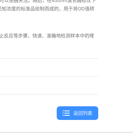
以使酶失活。随后，在450nm波长酶标仪下
已知浓度的标准品绘制而成的，用于将OD值转
和终止反应等步骤，快速、准确地检测样本中的喹
返回列表