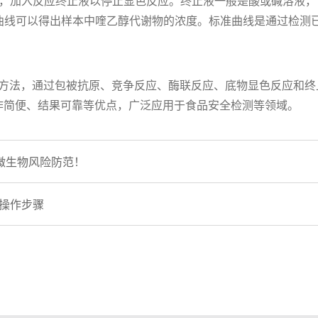
，加入反应终止液以停止显色反应。终止液一般是酸或碱溶液，可
曲线可以得出样本中喹乙醇代谢物的浓度。标准曲线是通过检测
ISA方法，通过包被抗原、竞争反应、酶联反应、底物显色反应
作简便、结果可靠等优点，广泛应用于食品安全检测等领域。
微生物风险防范！
盒操作步骤