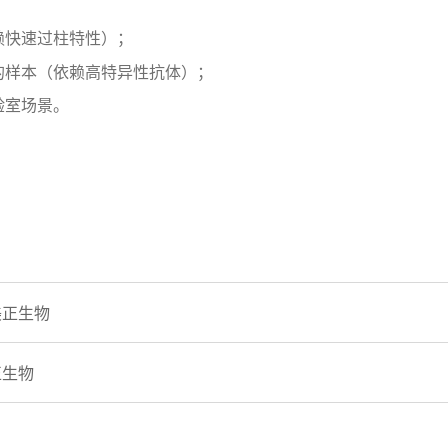
赖快速过柱特性）；
的样本（依赖高特异性抗体）；
验室场景。
美正生物
正生物