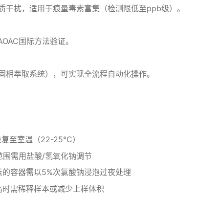
质干扰，适用于痕量毒素富集（检测限低至ppb级）。
持AOAC国际方法验证。
亲和固相萃取系统），可实现全流程自动化操作。
复至室温（22-25℃）
范围需用盐酸/氢氧化钠调节
素的容器需以5%次氯酸钠浸泡过夜处理
高时需稀释样本或减少上样体积