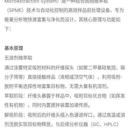
Microextraction System）是一种结合固相微萃取
（SPME）技术与自动化控制的高效样品前处理设备，专为
痕量分析物‌快速富集与净化‌而设计，其核心原理与功能如
下：
基本原理‌
‌无溶剂微萃取‌
通过涂覆特定吸附材料的纤维探头（如聚二甲基硅氧烷、碳
分子筛等）直接接触样品（液相或顶空气体），利用‌吸附-
脱附平衡‌选择性地富集目标物，无需大量有机溶剂。
‌萃取阶段‌：纤维头暴露于样品中，吸附目标化合物（如挥发
性有机物），同时内置搅拌装置加速传质。
‌解吸阶段‌：吸附后的纤维头插入色谱进样口，通过高温或溶
剂洗脱实现目标物释放，与后续分析仪器（GC、HPLC）