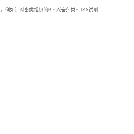
如针对畜类组织的B - 兴奋剂类ELISA试剂