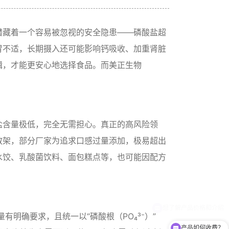
潜藏着一个容易被忽视的安全隐患——磷酸盐超
胃不适，长期摄入还可能影响钙吸收、加重肾脏
辑，才能更安心地选择食品。而美正生物
盐含量极低，完全无需担心。真正的高风险领
散架，部分厂家为追求口感过量添加，极易超出
水饺、乳酸菌饮料、面包糕点等，也可能因配方
有明确要求，且统一以“磷酸根（PO₄³⁻）”
产品如何收费？