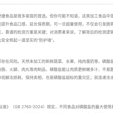
便捷食品是很多家庭的首选。但你可能不知道，这类加工食品中
能提升食品口感、延长保质期，可一旦超量使用，不仅会引发肠
言，靠谱的检测方案是关键；对消费者来说，了解背后的检测逻
磷酸盐安全筑起一道坚实的“防护墙”。
都存在风险。天然未加工的新鲜蔬菜、水果、纯肉蛋奶等，磷酸
香肠、火腿、肉丸等肉制品，磷酸盐能让肉质更鲜嫩多汁、不易
降低解冻损耗、保持卖相，也是磷酸盐超标的重灾区；就连速冻
》（GB 2760-2024）规定，不同食品对磷酸盐的最大使用量