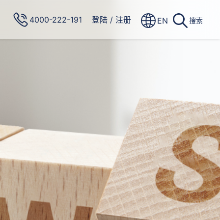
4000-222-191
登陆
/
注册
EN
搜索