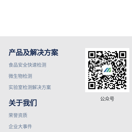
产品及解决方案
食品安全快速检测
微生物检测
实验室检测解决方案
公众号
关于我们
荣誉资质
企业大事件