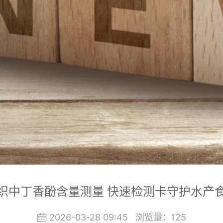
织中丁香酚含量测量 快速检测卡守护水产
2026-03-28 09:45
浏览量：
125