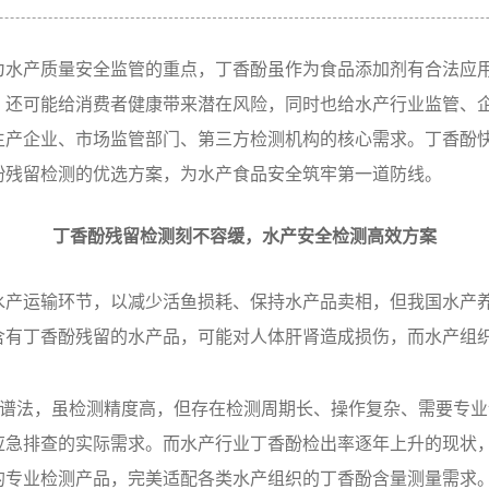
为水产质量安全监管的重点，丁香酚虽作为食品添加剂有合法应
，还可能给消费者健康带来潜在风险，同时也给水产行业监管、
生产企业、市场监管部门、第三方检测机构的核心需求。丁香酚
酚残留检测的优选方案，为水产食品安全筑牢第一道防线。
丁香酚残留检测刻不容缓，水产安全检测高效方案
水产运输环节，以减少活鱼损耗、保持水产品卖相，但我国水产
含有丁香酚残留的水产品，可能对人体肝肾造成损伤，而水产组
质谱法，虽检测精度高，但存在检测周期长、操作复杂、需要专
急排查的实际需求。而水产行业丁香酚检出率逐年上升的现状，更
的专业检测产品，完美适配各类水产组织的丁香酚含量测量需求