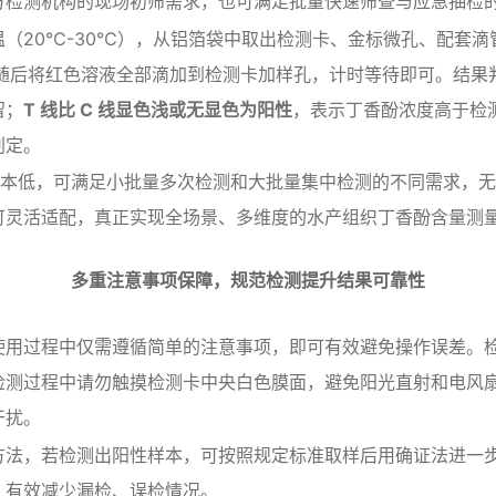
方检测机构的现场初筛需求，也可满足批量快速筛查与应急抽检
20℃-30℃），从铝箔袋中取出检测卡、金标微孔、配套滴管后，
，随后将红色溶液全部滴加到检测卡加样孔，计时等待即可。结果
留；
T 线比 C 线显色浅或无显色为阳性
，表示丁香酚浓度高于检测
判定。
次检测成本低，可满足小批量多次检测和大批量集中检测的不同需求
可灵活适配，真正实现全场景、多维度的水产组织丁香酚含量测
多重注意事项保障，规范检测提升结果可靠性
使用过程中仅需遵循简单的注意事项，即可有效避免操作误差。
；检测过程中请勿触摸检测卡中央白色膜面，避免阳光直射和电风
干扰。
方法，若检测出阳性样本，可按照规定标准取样后用确证法进一
，有效减少漏检、误检情况。