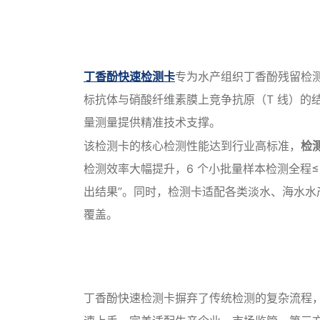
丁香酚快速检测卡
专为水产组织丁香酚残留检
标抗体与硝酸纤维素膜上竞争抗原（T 线）的结
量测量提供精准技术支撑。
该检测卡的核心检测性能达到行业高标准，
检测
检测效率大幅提升，6 个小批量样本检测全程≤
出结果”。同时，检测卡适配各类淡水、海水
覆盖。
丁香酚快速检测卡摒弃了传统检测的复杂流程