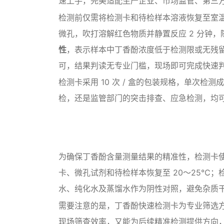
速上手，完美适配生产企业、市场监管、第三
检测前仅需将检测卡和待检样本溶液恢复至室温（
微孔，吹打溶解红色物质并静置反应 2 分钟
性
，表示样本中丁香酚浓度低于检测限或无残
可，结果判读无专业门槛，现场即可完成快速
检测卡采用 10 次 / 盒的包装规格，单
检，还是监管部门的突击排查、应急检测，均
为确保丁香酚含量测量结果的精准性，检测卡
卡、微孔试剂和待检样本恢复至 20～25℃
水、纯化水及蒸馏水作为阴性对照，避免杂质
需要注意的是，丁香酚快速检测卡为专业筛选
现场筛查效率，又能为后续精准检测提供方向