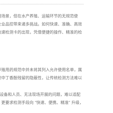
用场景，但在水产养殖、运输环节的无规范使
企业品控带来诸多挑战。如何快速、准确、高效
快速检测卡的出现，凭借便捷的操作、精准的检
养殖用药规范中并未将其列入允许使用名单，属
织中丁香酚残留的隐蔽性，让传统检测方法难以
业设备和人员、无法现场开展的问题，难以适配
要求检测手段向 “快速、便携、精准” 升级，
。