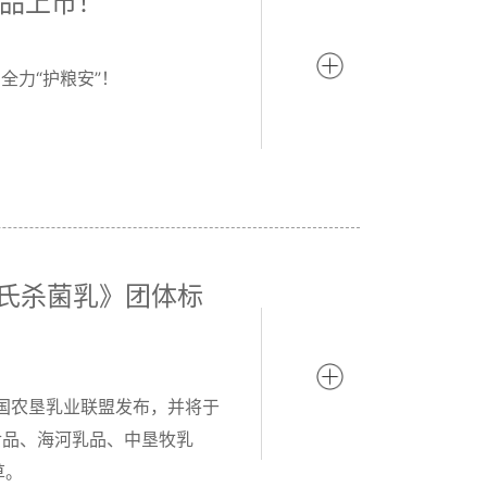
新品上市！
全力“护粮安”！
巴氏杀菌乳》团体标
国农垦乳业联盟发布，并将于
元食品、海河乳品、中垦牧乳
草。