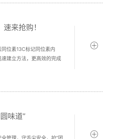
，速来抢购！
同位素13C标记同位素内
迅速建立方法，更高效的完成
圆味道”
全管理，守舌尖安全，护“团