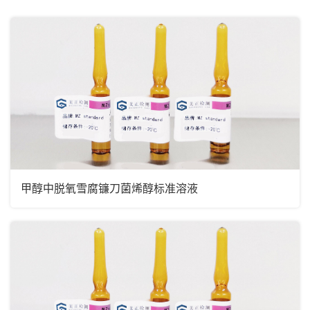
兽药残留
非法添加
微生物
营养成分
其他
甲醇中脱氧雪腐镰刀菌烯醇标准溶液