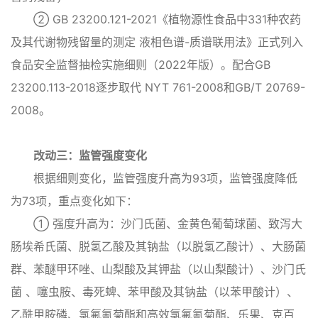
② GB 23200.121-2021《植物源性食品中331种农药
及其代谢物残留量的测定 液相色谱-质谱联用法》正式列入
食品安全监督抽检实施细则（2022年版）。配合GB
23200.113-2018逐步取代 NYT 761-2008和GB/T 20769-
2008。
改动三：监管强度变化
根据细则变化，监管强度升高为93项，监管强度降低
为73项，重点变化如下：
① 强度升高为：沙门氏菌、金黄色葡萄球菌、致泻大
肠埃希氏菌、脱氢乙酸及其钠盐（以脱氢乙酸计）、大肠菌
群、苯醚甲环唑、山梨酸及其钾盐（以山梨酸计）、沙门氏
菌 、噻虫胺、毒死蜱、苯甲酸及其钠盐（以苯甲酸计）、
乙酰甲胺磷、氯氟氰菊酯和高效氯氟氰菊酯、乐果、克百