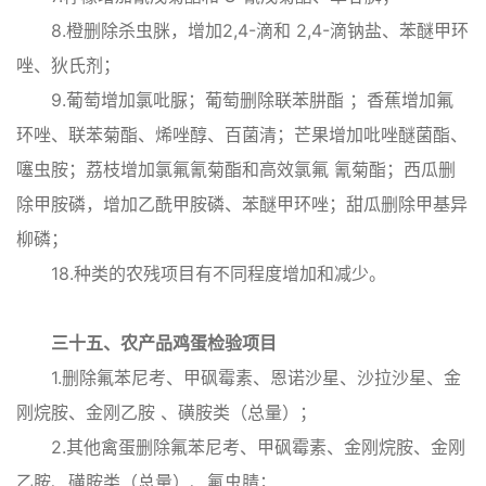
8.橙删除杀虫脒，增加2,4-滴和 2,4-滴钠盐、苯醚甲环
唑、狄氏剂；
9.葡萄增加氯吡脲；葡萄删除联苯肼酯 ；香蕉增加氟
环唑、联苯菊酯、烯唑醇、百菌清；芒果增加吡唑醚菌酯、
噻虫胺；荔枝增加氯氟氰菊酯和高效氯氟 氰菊酯；西瓜删
除甲胺磷，增加乙酰甲胺磷、苯醚甲环唑；甜瓜删除甲基异
柳磷；
18.种类的农残项目有不同程度增加和减少。
三十五、农产品鸡蛋检验项目
1.删除氟苯尼考、甲砜霉素、恩诺沙星、沙拉沙星、金
刚烷胺、金刚乙胺 、磺胺类（总量）；
2.其他禽蛋删除氟苯尼考、甲砜霉素、金刚烷胺、金刚
乙胺、磺胺类（总量）、氟虫腈；