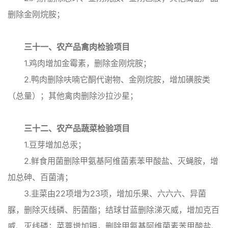
删除金刚烷胺；
三十一、农产品禽肉检验项目
1.鸡肉增加金霉素，删除金刚烷胺；
2.鸭肉删除呋喃它酮代谢物、金刚烷胺，增加磺胺类
（总量）；其他禽肉删除沙拉沙星；
三十二、农产品蔬菜检验项目
1.豆芽增加总汞；
2.鲜食用菌删除甲氨基阿维菌素苯甲酸盐、灭蝇胺，增
加总砷、百菌清；
3.韭菜由22项增为23项，增加乐果、六六六、异菌
脲，删除灭线磷、肟菌酯；结球甘蓝删除涕灭威，增加克百
威、灭线磷；菜薹增加镉，删除甲氨基阿维菌素苯甲酸盐、