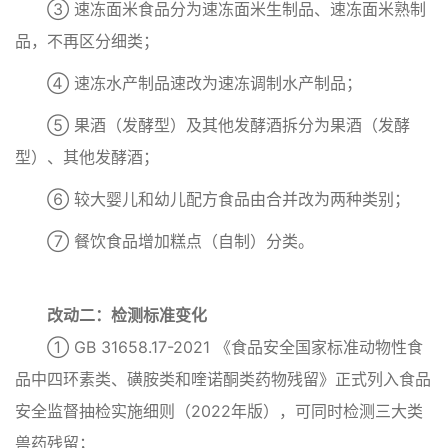
③ 速冻面米食品分为速冻面米生制品、速冻面米熟制
品，不再区分细类；
④ 速冻水产制品速改为速冻调制水产制品；
⑤ 果酒（发酵型）及其他发酵酒拆分为果酒（发酵
型）、其他发酵酒；
⑥ 较大婴儿和幼儿配方食品由合并改为两种类别；
⑦ 餐饮食品增加糕点（自制）分类。
改动二：检测标准变化
① GB 31658.17-2021 《食品安全国家标准动物性食
品中四环素类、磺胺类和喹诺酮类药物残留》正式列入食品
安全监督抽检实施细则（2022年版），可同时检测三大类
兽药残留；