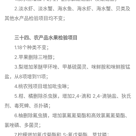
2.淡水虾、淡水蟹、海水鱼、海水虾、海水蟹、贝类及
其他水产品检验项目均不变；
三十四、农产品水果检验项目
1.18个种类不变；
2.苹果删除三唑醇；
3.梨增加苯醚甲环唑、甲基硫菌灵、咪鲜胺和咪鲜胺锰
盐，从8项增到11项；
4.桃农残项目增加吡虫啉；
5.柑、橘删除杀虫脒，增加2,4-滴和 2,4-滴钠盐、狄氏
剂、毒死蜱、杀扑磷；
6.柚删除氟虫腈，增加氯氟氰菊酯和高效氯氟氰菊酯、
氯唑磷、多菌灵；
7.柠檬增加氰戊菊酯和 S-氰戊菊酯、草甘膦；