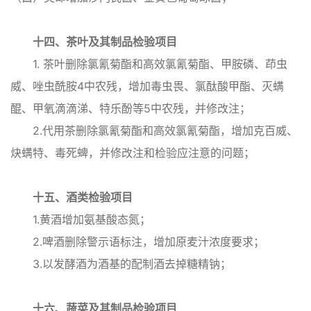
十四、茶叶及其制品检验项目
1. 茶叶删除氯氰菊酯和高效氯氰菊酯、甲胺磷、茚虫
威、唑虫酰胺4中农残，增加毒虫畏、氯酞酸甲酯、灭螨
醌、甲氧滴滴涕、特乐酚等5中农残，并修改注；
2.代用茶删除氯氰菊酯和高效氯氰菊酯，增加克百威、
炔螨特、毒死蜱，并修改注和检验应注意的问题；
十五、酒类检验项目
1.黄酒增加氨基酸态氮；
2.啤酒删除警示语标注，增加原麦汁浓度要求；
3.以发酵酒为酒基的配制酒去掉糖精钠；
十六、蔬菜及其制品检验项目