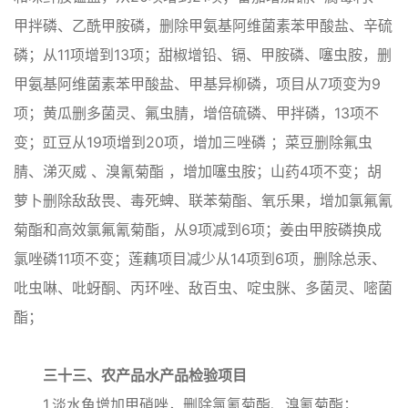
甲拌磷、乙酰甲胺磷，删除甲氨基阿维菌素苯甲酸盐、辛硫
磷；从11项增到13项；甜椒增铅、镉、甲胺磷、噻虫胺，删
甲氨基阿维菌素苯甲酸盐、甲基异柳磷，项目从7项变为9
项；黄瓜删多菌灵、氟虫腈，增倍硫磷、甲拌磷，13项不
变；豇豆从19项增到20项，增加三唑磷 ；菜豆删除氟虫
腈、涕灭威 、溴氰菊酯 ，增加噻虫胺；山药4项不变；胡
萝卜删除敌敌畏、毒死蜱、联苯菊酯、氧乐果，增加氯氟氰
菊酯和高效氯氟氰菊酯，从9项减到6项；姜由甲胺磷换成
氯唑磷11项不变；莲藕项目减少从14项到6项，删除总汞、
吡虫啉、吡蚜酮、丙环唑、敌百虫、啶虫脒、多菌灵、嘧菌
酯；
三十三、农产品水产品检验项目
1.淡水鱼增加甲硝唑，删除氯氰菊酯、溴氰菊酯；