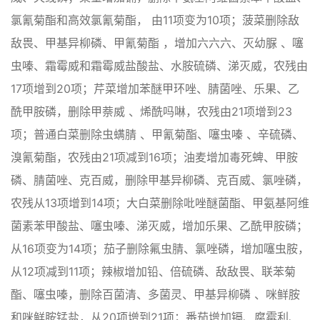
氯氰菊酯和高效氯氰菊酯， 由11项变为10项；菠菜删除敌
敌畏、甲基异柳磷、甲氰菊酯 ，增加六六六、灭幼脲 、噻
虫嗪、霜霉威和霜霉威盐酸盐、水胺硫磷、涕灭威，农残由
17项增到20项；芹菜增加苯醚甲环唑、腈菌唑、乐果、乙
酰甲胺磷，删除甲萘威 、烯酰吗啉，农残由21项增到23
项；普通白菜删除虫螨腈 、甲氰菊酯、噻虫嗪 、辛硫磷、
溴氰菊酯，农残由21项减到16项；油麦增加毒死蜱、甲胺
磷、腈菌唑、克百威，删除甲基异柳磷、克百威、氯唑磷，
农残从13项增到14项；大白菜删除吡唑醚菌酯、甲氨基阿维
菌素苯甲酸盐、噻虫嗪、涕灭威，增加乐果、乙酰甲胺磷；
从16项变为14项；茄子删除氟虫腈、氯唑磷，增加噻虫胺，
从12项减到11项；辣椒增加铅、倍硫磷、敌敌畏、联苯菊
酯、噻虫嗪，删除百菌清、多菌灵、甲基异柳磷 、咪鲜胺
和咪鲜胺锰盐，从20项增到21项；番茄增加镉、腐霉利、