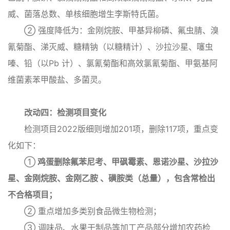
威、菌落总数、单核细胞增生李斯特氏菌。
② 强度降低为：金刚烷胺、甲基异柳磷、氟虫腈、溴
氰菊酯、涕灭威、糖精钠（以糖精计）、沙拉沙星、噻虫
嗪、铅（以Pb 计）、氯氰菊酯和高效氯氰菊酯、甲氨基阿
维菌素苯甲酸盐、多菌灵。
改动四：检测项目变化
检测项目2022版细则增加201项，删除117项，重点变
化如下：
①
鸡蛋删除氟苯尼考、甲砜霉素、恩诺沙星、沙拉沙
星、金刚烷胺、金刚乙胺 、磺胺类（总量），包含常检出
不合格项目；
② 重点增加多类别食品微生物检测；
③ 调味品、水果干制品等加工产品部分增加农药检