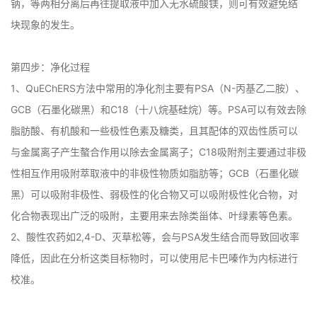
钠，等两相分离后再往提取液中加入无水硫酸镁，则可有效避免结
块现象的发生。

第四步：净化过程

1、QuEChERS方法中常用的净化剂主要有PSA（N-丙基乙二胺）、
GCB（石墨化碳黑）和C18（十八烷基硅烷）等。PSA可以有效去除
脂肪酸、有机酸和一些极性色素及糖类，且其配体的双齿性质可以
与金属离子产生螯合作用以除去金属离子；C18吸附剂主要通过非极
性相互作用吸附萃取液中的非极性物质如脂肪等；GCB（石墨化碳
黑）可以吸附非极性、弱极性的化合物又可以吸附极性化合物，对
化合物表现出广泛的吸附，主要用来去除类甾体、叶绿素等色素。

2、酸性农药如2,4-D、灭草松等，会与PSA发生结合而导致回收率
降低，因此在分析这类目标物时，可以使用尼卡巴嗪作为内标进行
校准。