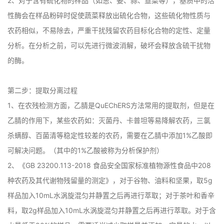
2、对于含有硫化物的样品（如葱、姜、蒜、韭菜等），基质中的活
性酶会在样品粉碎时促使蔬菜释放出硫化合物，这些硫化物性质与
农药相似，不易除去，严重干扰残留农药目标化合物的定性、定量
分析。在分析之前，可以先进行微波消解，破坏会释放含硫干扰物
的酶。

第二步：提取分离过程

1、在农残检测方面，乙腈是QuEChERS方法常用的提取剂，但是在
乙腈的作用下，某些农药如：灭菌丹、卡普坦等易降解农药，三氯
杀螨醇、百菌清等稳定性较差的农药，需要在乙腈中添加1%乙酸即
可解决问题。（其中的1%乙酸被称为分析保护剂）

2、《GB 23200.113-2018 食品安全国家标准植物源性食品中208
种农药及其代谢物残留量的测定》，对于谷物、油料和坚果，取5g
样品加入10mL水涡旋混匀并静置之后再进行萃取；对于茶叶和香辛
料，取2g样品加入10mL水涡旋混匀并静置之后再进行萃取。对于含