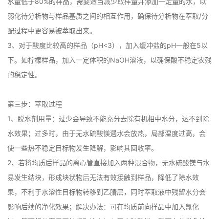
水量低于80%的样品，需要适当减少取样量并添加一定量的水，以
弱化待分析物与样品基质之间的相互作用，确保待分析物在萃取/分
配过程中更容易被萃取出来。

3、对于酸度比较高的样品（pH<3），加入缓冲盐的pH一般在5以
下。如柠檬样品，加入一定体积的NaOH溶液，以确保酸不稳定农残
的稳定性。

第三步：萃取过程

1、脱水剂用量：过少会导致不能充分去除有机相中水分，达不到除
水效果；过多时，由于无水硫酸镁遇水会放热，局部温度过高，会
使一些热不稳定目标物发生降解，影响其回收率。

2、若将均质后样品的离心管直接加入两种混合物，无水硫酸镁与水
易发生结块，形成块状物后无法有效接触到样品，降低了除水效
果，不利于水溶性目标物转移到乙腈层，同时萃取液中残留水分会
影响后续的净化效果；解决办法：可在均质前向样品中加入氯化