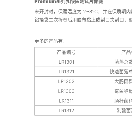
Premium系列乳酸菌测试片
储藏
未开封时，保藏温度为 2~8℃，并在保质期
铝箔袋二次折叠后用胶布黏上或封口夹封口，
更多的产品有：
产品编号
产品
LR1301
菌落总
LR1321
快速菌落
LR1302
大肠菌
LR1303
霉菌酵
LR1311
肠杆菌
LR1312
乳酸菌