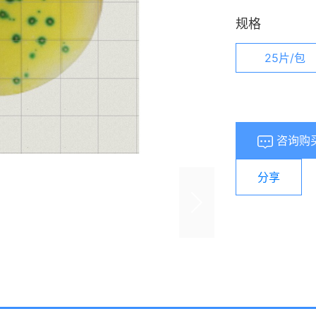
规格
25片/包
咨询购
分享
浏览量：
153