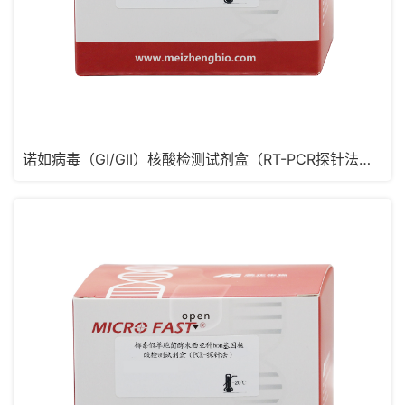
诺如病毒（GI/GII）核酸检测试剂盒（RT-PCR探针法，含MS2）