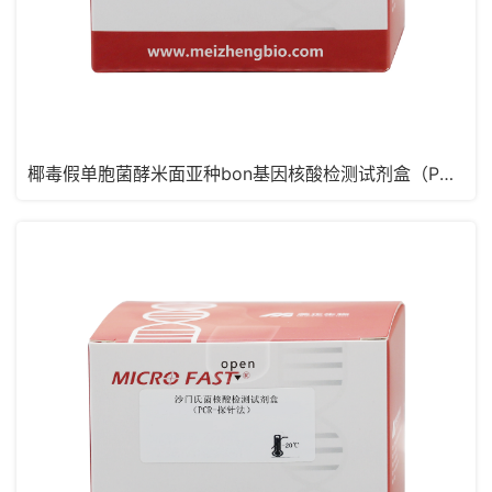
椰毒假单胞菌酵米面亚种bon基因核酸检测试剂盒（PCR-探针法）