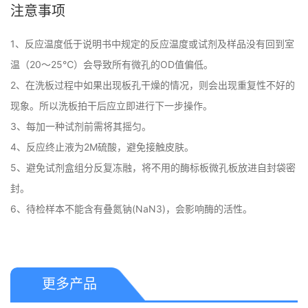
注意事项
1、反应温度低于说明书中规定的反应温度或试剂及样品没有回到室
温（20～25℃）会导致所有微孔的OD值偏低。 

2、在洗板过程中如果出现板孔干燥的情况，则会出现重复性不好的
现象。所以洗板拍干后应立即进行下一步操作。 

3、每加一种试剂前需将其摇匀。 

4、反应终止液为2M硫酸，避免接触皮肤。 

5、避免试剂盒组分反复冻融，将不用的酶标板微孔板放进自封袋密
封。

6、待检样本不能含有叠氮钠(NaN3)，会影响酶的活性。
更多产品