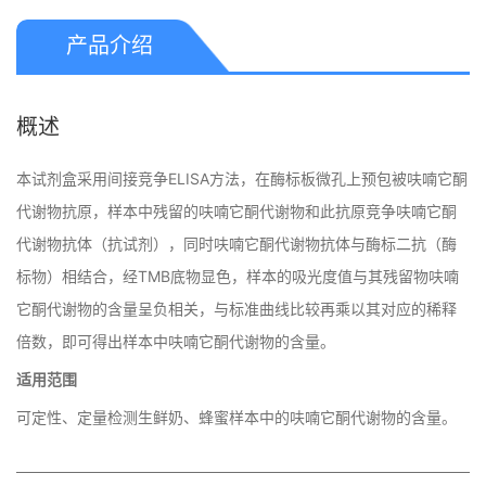
产品介绍
概述
本试剂盒采用间接竞争ELISA方法，在酶标板微孔上预包被呋喃它酮
代谢物抗原，样本中残留的呋喃它酮代谢物和此抗原竞争呋喃它酮
代谢物抗体（抗试剂），同时呋喃它酮代谢物抗体与酶标二抗（酶
标物）相结合，经TMB底物显色，样本的吸光度值与其残留物呋喃
它酮代谢物的含量呈负相关，与标准曲线比较再乘以其对应的稀释
倍数，即可得出样本中呋喃它酮代谢物的含量。
适用范围
可定性、定量检测生鲜奶、蜂蜜样本中的呋喃它酮代谢物的含量。