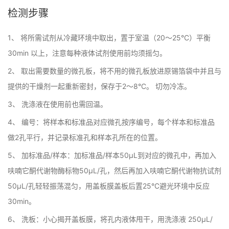
检测步骤
1、 将所需试剂从冷藏环境中取出，置于室温（20～25°C）平衡
30min 以上，注意每种液体试剂使用前均须摇匀。
2、 取出需要数量的微孔板，将不用的微孔板放进原锡箔袋中并且与
提供的干燥剂一起重新密封，保存于2～8°C。 切勿冷冻。
3、 洗涤液在使用前也需回温。
4、 编号：将样本和标准品对应微孔按序编号，每个样本和标准品
做2孔平行，并记录标准孔和样本孔所在的位置。
5、 加标准品/样本：加标准品/样本50μL到对应的微孔中，再加入
呋喃它酮代谢物酶标物50μL/孔，然后再加入呋喃它酮代谢物抗试剂
50μL/孔轻轻振荡混匀，用盖板膜盖板后置25°C避光环境中反应
30min。
6、 洗板：小心揭开盖板膜，将孔内液体甩干，用洗涤液 250μL/