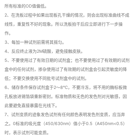
所有标准的OD值偏低。

2、在洗板过程中如果出现板孔干燥的情况，则会出现标准曲线不成
线性，重复性不好的现象。所以洗板拍干后应立即进行下一步操
作。

3、每加一种试剂前需将其摇匀。

4、反应终止液为2M硫酸，避免接触皮肤。

5、不要使用过了有效日期的试剂盒；也不要使用过了有效期的试剂
盒中的任何试剂，掺杂使用过了有效期的试剂盒会引起灵敏度的降
低；不要交换使用不同批号试剂盒中的试剂。

6、储存条件保存试剂盒于2～8°C，不要冷冻，将不用的酶标板微
孔板放进锡箔袋重新密封。标准物质和无色的发色剂对光敏感，因
此要避免直接暴露在光线下。

7、试剂变质的迹象发色试剂有任何颜色表明发色剂变质，应当弃
之。0标准的吸光度（450/630nm）值小于0.5（A450nm<0.5）
时，表示试剂可能变质。
