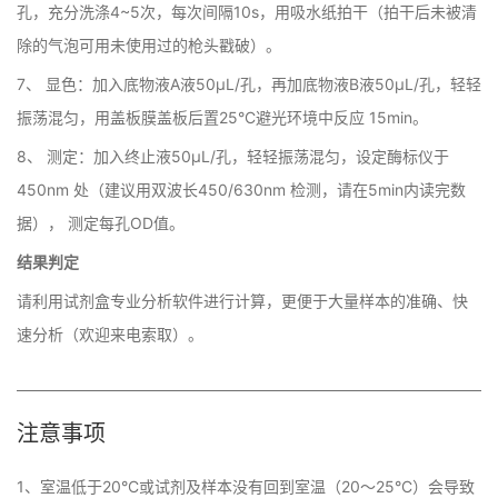
孔，充分洗涤4~5次，每次间隔10s，用吸水纸拍干（拍干后未被清
除的气泡可用未使用过的枪头戳破）。
7、 显色：加入底物液A液50μL/孔，再加底物液B液50μL/孔，轻轻
振荡混匀，用盖板膜盖板后置25°C避光环境中反应 15min。
8、 测定：加入终止液50μL/孔，轻轻振荡混匀，设定酶标仪于
450nm 处（建议用双波长450/630nm 检测，请在5min内读完数
据）， 测定每孔OD值。
结果判定
请利用试剂盒专业分析软件进行计算，更便于大量样本的准确、快
速分析（欢迎来电索取）。
注意事项
1、室温低于20°C或试剂及样本没有回到室温（20～25°C）会导致