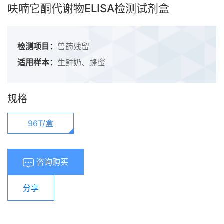
呋喃它酮代谢物ELISA检测试剂盒
检测项目：
兽药残留
适用样本：
生鲜奶、蜂蜜
规格
96T/盒
咨询购买
分享
浏览量：
639