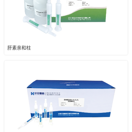
肝素亲和柱