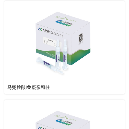
马兜铃酸I免疫亲和柱