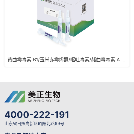
黄曲霉毒素 B1/玉米赤霉烯酮/呕吐毒素/赭曲霉毒素 A 四合一免疫亲和柱
4000-222-191
山东省日照高新区昭阳北路69号