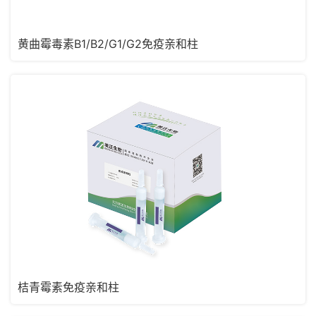
黄曲霉毒素B1/B2/G1/G2免疫亲和柱
桔青霉素免疫亲和柱