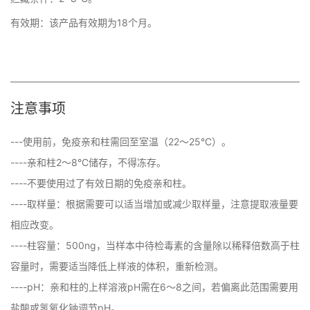
有效期：该产品有效期为18个月。
注意事项
---使用前，免疫亲和柱需回至室温（22～25°C）。

----亲和柱2～8°C储存，不得冻存。

----不要使用过了有效日期的免疫亲和柱。

----取样量：根据需要可以适当增加或减少取样量，注意提取液量要
相应改变。

----柱容量：500ng，当样本中待检毒素的含量除以稀释倍数高于柱
容量时，需要适当降低上样液的体积，重新检测。

----pH：亲和柱的上样溶液pH需在6～8之间，若偏离此范围需要用
盐酸或氢氧化钠调节pH。
