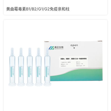
黄曲霉毒素B1/B2/G1/G2免疫亲和柱