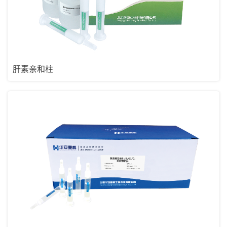
肝素亲和柱