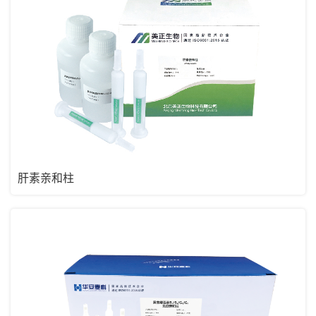
肝素亲和柱