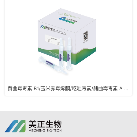
黄曲霉毒素 B1/玉米赤霉烯酮/呕吐毒素/赭曲霉毒素 A 四合一免疫亲和柱