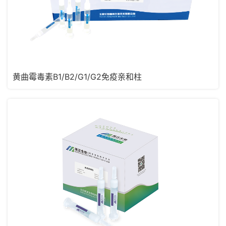
黄曲霉毒素B1/B2/G1/G2免疫亲和柱