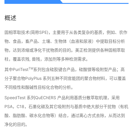
概述
固相萃取技术(简称SPE)，主要用于从各类复杂的基质，例如、农作
物、食品，畜产品、土壤、生物体（血液和尿液）中提取目标分析
物，达到浓缩或净化干扰物质的目的。美正检测提供各种固相萃取
柱，覆盖农残, 兽残，添加剂等多种检测需求。
TM
其中PuriTest
系列包含硅胶键合产品，硅酸镁等吸附型产品；高
分子聚合物PolyPlus 系列五种不同官能团的聚合物材料，可以覆盖
不同极性和酸碱性目标化合物的分析。
SpeedTest 系列QuEChERS 产品利用基质分散萃取机理，采用
PSA，C18，石墨化碳及其它吸附剂与基质中绝大部分干扰物（有机
酸、脂肪酸、碳水化合物等）结合，通过离心方式去除，从而达到
净化的目的。