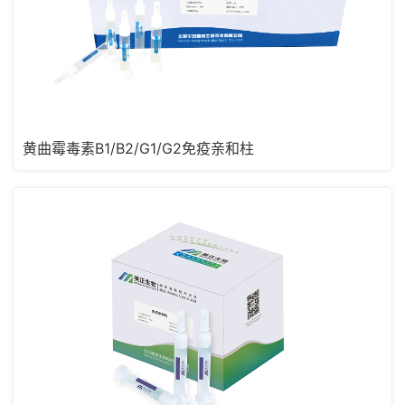
黄曲霉毒素B1/B2/G1/G2免疫亲和柱