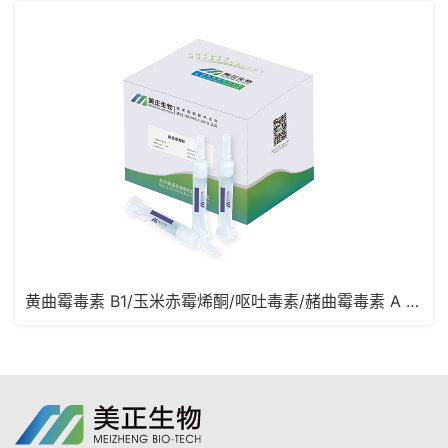
黄曲霉毒素 B1/玉米赤霉烯酮/呕吐毒素/赭曲霉毒素 A 四合一免疫亲和柱