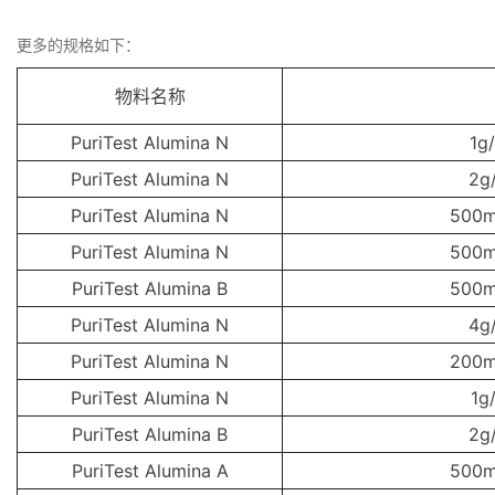
更多的规格如下：
物料名称
PuriTest Alumina N
1g
PuriTest Alumina N
2g
PuriTest Alumina N
500m
PuriTest Alumina N
500m
PuriTest Alumina B
500m
PuriTest Alumina N
4g
PuriTest Alumina N
200m
PuriTest Alumina N
1g
PuriTest Alumina B
2g
PuriTest Alumina A
500m