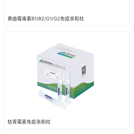
黄曲霉毒素B1/B2/G1/G2免疫亲和柱
桔青霉素免疫亲和柱