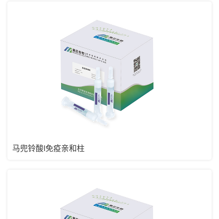
马兜铃酸I免疫亲和柱