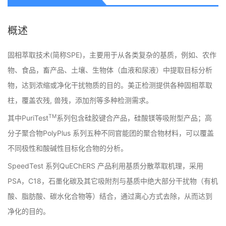
概述
固相萃取技术(简称SPE)，主要用于从各类复杂的基质，例如、农作
物、食品，畜产品、土壤、生物体（血液和尿液）中提取目标分析
物，达到浓缩或净化干扰物质的目的。美正检测提供各种固相萃取
柱，覆盖农残, 兽残，添加剂等多种检测需求。
TM
其中PuriTest
系列包含硅胶键合产品，硅酸镁等吸附型产品；高
分子聚合物PolyPlus 系列五种不同官能团的聚合物材料，可以覆盖
不同极性和酸碱性目标化合物的分析。
SpeedTest 系列QuEChERS 产品利用基质分散萃取机理，采用
PSA，C18，石墨化碳及其它吸附剂与基质中绝大部分干扰物（有机
酸、脂肪酸、碳水化合物等）结合，通过离心方式去除，从而达到
净化的目的。