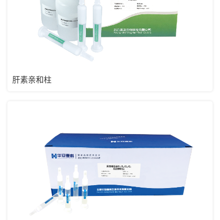
肝素亲和柱