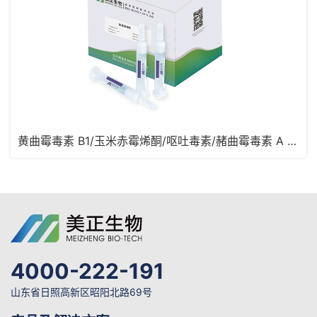
黄曲霉毒素 B1/玉米赤霉烯酮/呕吐毒素/赭曲霉毒素 A 四合一免疫亲和柱
4000-222-191
山东省日照高新区昭阳北路69号