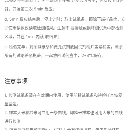
LOGO 手柄端向上，另一端向下并充 分浸入溶液中；再次按下计时
器，开始第二次 5min 反应；
d. 5min 反应结束后，停止计时；取出试纸条，擦除下端样品垫，立
即使用读数仪读取检测结果。注意不 要接触或损坏测试条中部检测
区域，并在 1min 内读 取结果；
e. 检验完毕，剩余试纸条和微孔试剂放回试剂桶并盖紧桶盖，剩余
所有的试剂盖紧瓶盖，一起放回试剂盒中，2~8℃保存。
注意事项
1. 检测试纸条请在有效期内使用，使用前将试纸条和待检样本恢复
至室温。

2. 样本大米和糙米可共用一条曲线，即糙米样本也可用大米的曲线
进行检测。 

3. 所有溶液使用前需摇匀，试剂 A 会有沉淀出现，但不影响结果。
