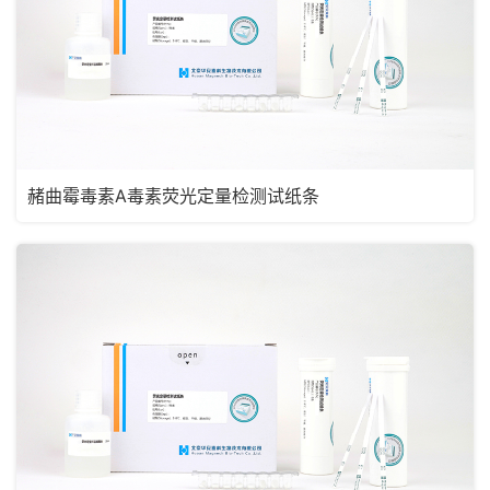
赭曲霉毒素A毒素荧光定量检测试纸条