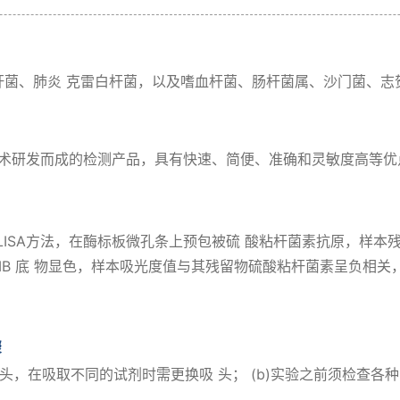
杆菌、肺炎 克雷白杆菌，以及嗜血杆菌、肠杆菌属、沙门菌、志
SA技术研发而成的检测产品，具有快速、简便、准确和灵敏度高等
LISA方法，在酶标板微孔条上预包被硫 酸粘杆菌素抗原，样本
MB 底 物显色，样本吸光度值与其残留物硫酸粘杆菌素呈负相关
骤
吸头，在吸取不同的试剂时需更换吸 头； (b)实验之前须检查