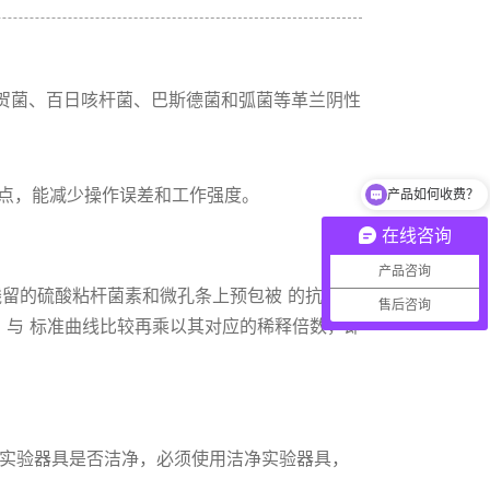
贺菌、百日咳杆菌、巴斯德菌和弧菌等革兰阴性
优点，能减少操作误差和工作强度。
产品如何收费？
在线咨询
产品咨询
残留的硫酸粘杆菌素和微孔条上预包被 的抗原竞
售后咨询
，与 标准曲线比较再乘以其对应的稀释倍数，即
各种实验器具是否洁净，必须使用洁净实验器具，