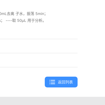
10mL去离 子水，振荡 5min；
s； ----取 50μL 用于分析。
返回列表