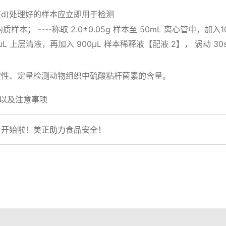
 (d)处理好的样本应立即用于检测
均质样本； ----称取 2.0±0.05g 样本至 50mL 离心管中，加入
-取 100μL 上层清液，再加入 900μL 样本稀释液【配液 2】， 涡动 30
定性、定量检测动物组织中硫酸粘杆菌素的含量。
理以及注意事项
验证）开始啦！美正助力食品安全！