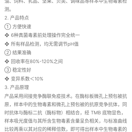
油、饲料、乳品、坚果、贝类、调味品等样本中生物毒素检
测。
2. 产品特点
① 方便快速
❖ 6种真菌毒素前处理操作完全统一
❖ 所有样品检测，均无需调节pH值
② 结果准确
❖ 回收率在80%-120%之间
③ 稳定性好
❖ 变异系数＜10%
3. 产品原理
产品采用间接竞争酶联免疫技术。在酶标板微孔上预包被抗
原，样本中的生物毒素和微孔上预包被的抗原竞争抗体，同
时抗体与酶标二抗（酶标物）相结合，经 TMB 底物显色，
样本吸光度值与其所含生物毒素含量呈负相关，与标准曲线
比较再乘以其对应的稀释倍数，即可得出样本中生物毒素的