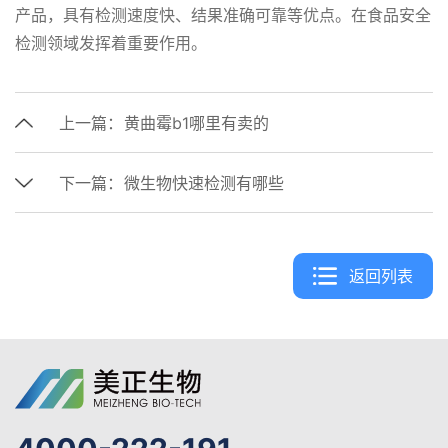
产品，具有检测速度快、结果准确可靠等优点。在食品安全
检测领域发挥着重要作用。
上一篇：
黄曲霉b1哪里有卖的
下一篇：
微生物快速检测有哪些
返回列表