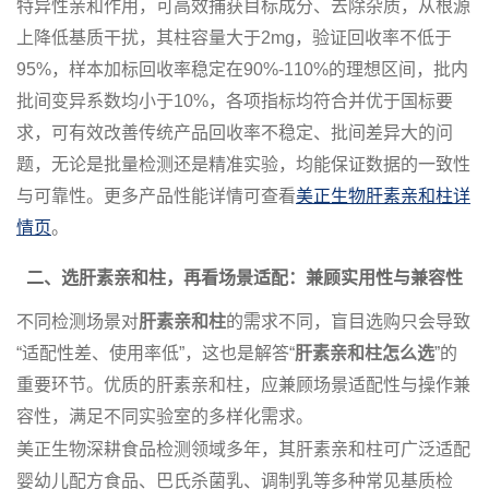
特异性亲和作用，可高效捕获目标成分、去除杂质，从根源
上降低基质干扰，其柱容量大于2mg，验证回收率不低于
95%，样本加标回收率稳定在90%-110%的理想区间，批内
批间变异系数均小于10%，各项指标均符合并优于国标要
求，可有效改善传统产品回收率不稳定、批间差异大的问
题，无论是批量检测还是精准实验，均能保证数据的一致性
与可靠性。更多产品性能详情可查看
美正生物肝素亲和柱详
情页
。
二、选
肝素亲和柱
，再看场景适配：兼顾实用性与兼容性
不同检测场景对
肝素亲和柱
的需求不同，盲目选购只会导致
“适配性差、使用率低”，这也是解答“
肝素亲和柱怎么选
”的
重要环节。优质的肝素亲和柱，应兼顾场景适配性与操作兼
容性，满足不同实验室的多样化需求。
美正生物深耕食品检测领域多年，其肝素亲和柱可广泛适配
婴幼儿配方食品、巴氏杀菌乳、调制乳等多种常见基质检