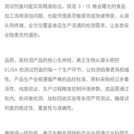
测试剂盒均能实现精准检出，就连 3・15 晚会曝光的食品
加工违规添加问题，也能凭借高灵敏度完成快速筛查，从源
头到终端，全方位覆盖食品生产流通的检测需求，让各类安
全隐患无所遁形。
品质，是检测产品的核心生命线，美正生物从源头把控
ELISA 检测试剂盒的每一个生产环节，让检测结果更具权威
性。产品生产全程遵循严格的品控标准，原料采购经过多重
活性、纯度验证，生产过程精准控制环境参数，成品需通过
批内、批间差检测、加标回收实验等多项严苛测试，确保试
剂盒的稳定性、重复性与准确性。
更值得一提的是，美正生物多项快检产品全项通过水科院产