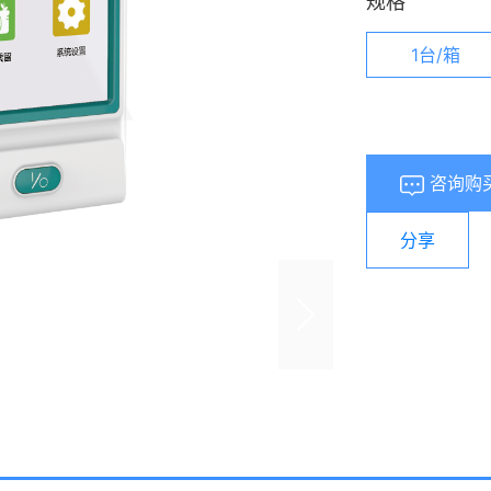
规格
1台/箱
咨询购
分享
浏览量：
278