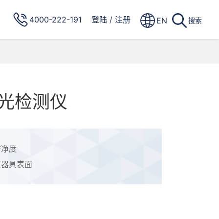
4000-222-191
登陆
/
注册
EN
搜索
光检测仪
洁净度
工器具表面