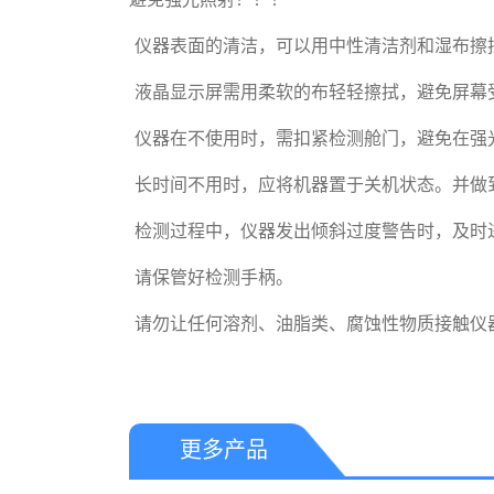
 仪器表面的清洁，可以用中性清洁剂和湿布擦拭。

 液晶显示屏需用柔软的布轻轻擦拭，避免屏幕受损。

 仪器在不使用时，需扣紧检测舱门，避免在强光下照射检测舱。

 长时间不用时，应将机器置于关机状态。并做到至少每月充电一次。

 检测过程中，仪器发出倾斜过度警告时，及时进行纠正，否则液体渗漏可能会对仪器造成不可逆损坏。

 请保管好检测手柄。

 请勿让任何溶剂、油脂类、腐蚀性物质接触仪
更多产品