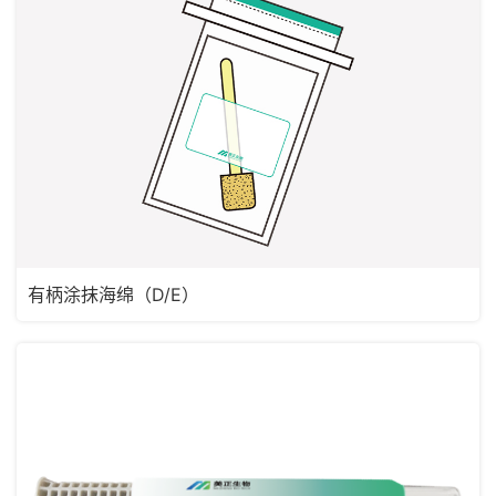
有柄涂抹海绵（D/E）